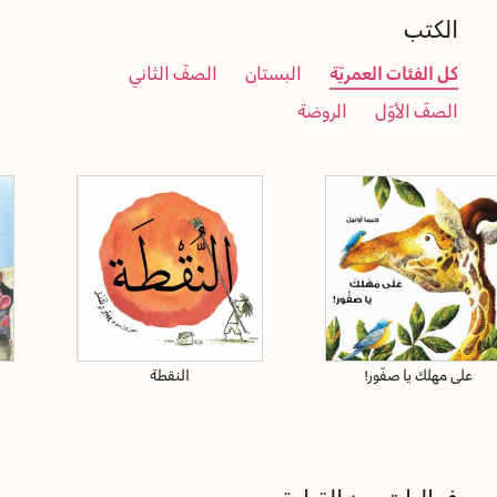
الكتب
كل الفئات العمريّة
البستان
الصفّ الثاني
الصفّ الأوّل
الروضة
على مهلك يا صفّور!
النقطة