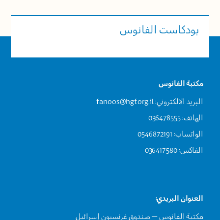
بودكاست الفانوس
مكتبة الفانوس
البريد الالكتروني:
fanoos@hgf.org.il
الهاتف: 036478555
الواتساب: 0546872191
الفاكس: 036417580
العنوان البريدي:
مكتبة الفانوس – صندوق غرنسبون إسرائيل