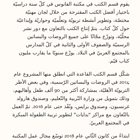
يقوم قسم الكتب في مكتبة الفانوس في كلّ سنة دراسيّة
باختيار أفضل الكتب المقترحة من خلال لجان مهنيّة
مختصّة، وتطوير أنشطة تربويّة وتعلّميّة وحواريّة وإبداعيّة
حول كلّ كتاب. يتمّ إنتاج الكتب بالتعاون مع دور نشر
محلّيّة، وتوزّع مجّانًا على جميع الروضات والبساتين
الرسميّة والصفوف الأولى والثانية في كلّ المدارس
بالمجتمع العربيّ في البلاد. يوزّع سنويًا ما يقارب مليون
كتاب قيّم.
شكّل قسم الكتب القاعدة التي انطلق منها المشروع عام
2014 في الروضات والبساتين الرّسمية، وفي بعض الأطر
التربويّة الأهليّة، بمشاركة أكثر من 90 ألف طفل وأهاليهم،
وذلك بتمويل من وزارة التّربية والتّعليم، وصندوق هارولد
غرنسبون، وصندوق برايس، ونُفّذ حتى عام 2016. تمّ العمل
بالتّعاون مع مراكز “بدايات” لتطوير تربية الطفولة المبكرة
في المجتمع العربيّ.
ابتداءً من كانون الثّاني عام 2018 توسّع مجال عمل المكتبة