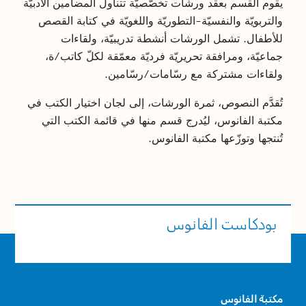
يقوم القسم بعقد ورشات تخصّصيّة تتناول المضامين الأدبيّة
والتربويّة والنفسيّة-التطوريّة واللغويّة في كتابة القصص
للأطفال. تشمل الورشات أنشطة تدريبيّة، ولقاءات
جماعيّة، ومرافقة تحريريّة فرديّة معمّقة لكلّ كاتب/ة،
ولقاءات مشتركة مع رسّامات/رسّامين.
تُقدَّم النصوص، ثمرة الورشات، إلى لجان اختيار الكتب في
مكتبة الفانوس، ليُدرج قسم منها في قائمة الكتب التي
تُنتجها وتوزّعها مكتبة الفانوس.
بودكاست الفانوس
مكتبة الفانوس