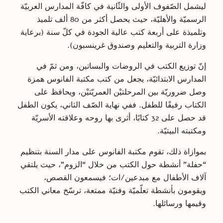
ليشمل الصّفوف الأولى والثّانية في كافّة المدارس العربيّة
الرسميّة والأهليّة، حيث يحصل أكثر من 80 ألف تلميذ
وتلميذة على أربعة كتب عالية الجودة في كلّ سنة (برعاية
وزارة التربية والتعليم وصندوق غرينسبون).
إنّ توزيع الكتب في الروضات والبساتين، ومن ثمّ في
المدارس الابتدائيّة، يجعل من كتب مكتبة الفانوس همزة
وصل ضروريّة بين المرحلتيْن العمريّتيْن، ويحافظ على
الكتاب رفيقًا للطفل. ففي نهاية الصّف الثاني، يكون الطفل
قد حصل على 32 كتابًا، أثرى بها روحه وعلاقته الأسريّة
ومكتبته البيتيّة.
بموازاة ذلك، تقوم مكتبة الفانوس على مدار السنة بتنظيم
“حفلة” أنشطة حول الكتب من خلال “الزوم”، حيث يلتقي
آلاف الأطفال مع مبدعين/ات؛ فيسمعون القصص،
ويقومون بأنشطة تعلّميّة وفنيّة ممتعة، ترسّخ معاني الكتب
وقيمها ورسائلها.