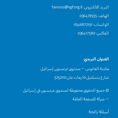
البريد الالكتروني:
fanoos@hgf.org.il
الهاتف: 036478555
الواتساب: 0546872191
الفاكس: 036417580
العنوان البريدي:
مكتبة الفانوس – صندوق غرنسبون إسرائيل
شارع بتسلئيل 10 رمات غان 5252110
® جميع الحقوق محفوظة لصندوق غرنسبون في إسرائيل
– شركة للمنفعة العامّة
أسئلة رائجة