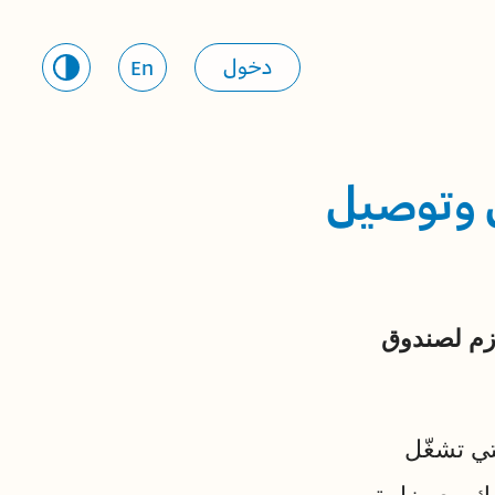
دخول
En
 وتوصيل
زم لصندوق
ي تشغّل