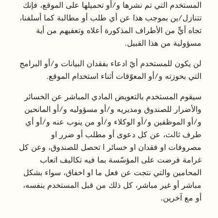
المستخدم التي تم نشرها و/أو تحميلها على الموقع، فإنك
تتنازل/ين بموجب هذا عن أي طلب أو مطالبة كما أسلفنا،
تجاه أيٍّ من الأطراف المذكورة أعلاه وتعفيهم من أية
مسؤولية من هذا القبيل.
لن يكون للمستخدم أيّ ادعاء بفقدان البيانات و/أو البرامج
التي بحوزته و/أو المعوّقات أثناء استخدام الموقع.
سيقوم المستخدم بالتعويض المادي المباشر عن الخسائر
والأضرار للصندوق ومديريه و/أو مسؤوليه و/أو المانحين
و/أو الموظفين و/أو الوكلاء و/أو من ينوب عنه و/أو أي
طرف ثالث، عن كل دعوى أو مطلب أو ضرر او
مصروفات او فقدان او خسائر ا تحصل للصندوق، وعن كل
غرامة فرضت على المؤسّسة بما فيه تكاليف اتعاب
المحامين والتي نتجت عن فعل ما او اخفاق، سواء بشكل
مباشر أو غير مباشر، كل ذلك من قبل المستخدم بنفسه،
أو مع آخرين.