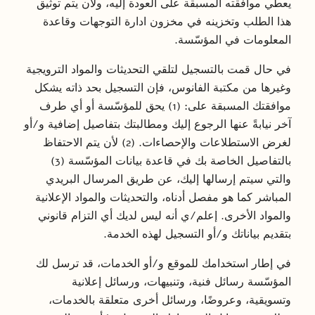
يعطي موافقته المسبقة على العودة إليه، ولأن يتم توثيق
هذا الطلب وتخزينه في مخزون ادارة التوجهات وقاعدة
المعلومات في المؤسّسة.
في حال قمت بالتسجيل لتلقي التحديثات والمواد الترويجية
وغيرها من مكتبة الفانوس، فإن التسجيل بحد ذاته يشكل
موافقتك المسبقة على: (1) يحق للمؤسّسة أو أي طرف
آخر نيابةً عنها الرجوع إليك ومطالبتك بتفاصيل إضافية و/أو
لغرض الاستطلاعات والإحصاءات. (2) لأن يتم الاحتفاظ
بالتفاصيل الخاصة بك في قاعدة بيانات المؤسّسة (3)
والتي سيتم إرسالها إليك، عن طريق المرسال البريدي
المباشر كما هو مفصل أدناه، والتحديثات والمواد الإعلانية
والمواد الأخرى. إعلم/ي أنه ليس لديك أي التزام قانوني
بتقديم بياناتك و/أو التسجيل لهذه الخدمة.
في إطار استخدامك للموقع و/أو الخدمات، قد ترسل لك
المؤسّسة رسائل فنية، وتنبيهات، ورسائل إعلانية
وتسويقية، وعروضًا، ورسائل أخرى متعلقة بالخدمات،