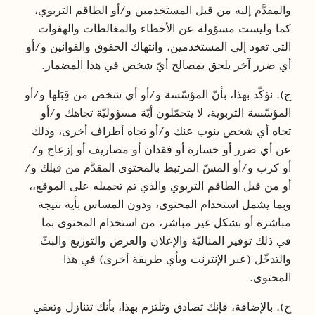
والمقدَّم إليه من قبل المستخدمين و/أو الطاقم التربوي،
كما وليست مسؤولة عن الأخطاء والمغالطات والهفوات
التي تعود إلى المستخدمين، وانتهاك الحقوق والقوانين و/أو
أي ضرر آخر يلحق بمصالح أيّ شخص في هذا المضمار.
ج). نؤكّد بهذا، بأنّ المؤسّسة و/أو أي شخص من قِبَلها و/أو
المؤسّسة التربوية، لا يتحمّلون أيّة مسؤوليّة تجاهك و/أو
تجاه أي شخص ينوب عنك و/أو تجاه أطراف أخرى، وذلك
عن أي ضرر أو خسارة أو فقدان أو مصاريف أو إزعاج و/
أو كرب و/أو المسّ المرتبط بالمحتوى المقدَّم من قبلك و/
أو من قبل الطاقم التربوي والذي تم تحميله على الموقع،،
وبما يشمل استخدام المحتوى، ودون المساس بأية نتيجة
مباشرة أو بشكل غير مباشر، من استخدام المحتوى بما
في ذلك توفير المناليّة والإعلان والعرض والتوزيع والبثّ
والتدخّل (عبر الإنترنت وبأي طريقة أخرى) في هذا
المحتوى.
ح). بالإضافة، فإنك تصادق وتلتزم بهذا، بأنك تتنازل وتعفي