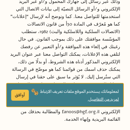
وذلك عبر رسائل إلى جهازك المحمول و/أو عبر البريد
الإلكتروني و/أو الرسائل النصيّة إلى بيانات الاتصال التي
استخدمتها للتواصل معنا. كما ونوضح أنه لإرسال “إعلانات”
كما هو مُعرّف في المادة 30أ من قانون الاتصالات
(الاتصالات السلكية واللاسلكية والبث) 1982، ستطلب
المؤسّسة موافقتك على ذلك بموجب القانون. في حال
رغبتك في إلغاء هذه الموافقة و/أو التعبير عن رفضك
لتلقي هذه الإعلانات، يمكنك التواصل معنا عبر عنوان البريد
الإلكتروني المذكور أدناه هذه الشروط، أو بدلًا من ذلك،
يمكنك حذف اسمك من قوائمنا كما هو موضّح في الرسالة
التي ستُرسل إليك. لا يُؤثر ما سبق على حقنا في إرسال
رسائل للمستخدمين متعلقة بالخدمات، بما في ذلك، على
سبيل المثال لا الحصر، الرسائل الفنية التقنية.
لمعلوماتك، يستخدم الموقع ملفات تعريف الارتباط
أوافق
لمزيد من التفاصيل.
يحق لك الاتصال بمكتبة الفانوس، وفي أي وقت، عبر البريد
الإلكتروني
fanoos@hgf.org.il
والمطالبة بحذفك من
القائمة البريدية وإنهاء الخدمة.