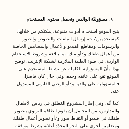
مسؤوليّة الوالدين وتحميل محتوى المستخدَم
يتيح الموقع استخدام أدوات متنوعة، يمكنكم من خلالها،
كمستخدِمين/ات، إرسال الملفات والنصوص والصور
والرسومات ومقاطع الفيديو والأعمال والمضامين الخاصة
من أعمال طفلك و/أو منك، بما يتلاءم وشروط الاستخدام
الواردة. في ضوء العلنية الملازمة لشبكة الإنترنت، نوضح
بهذا، بأنّ المسؤولية الكاملة عن نشاط المستخدِم على
الموقع تقع على عاتقه وحده، وفي حال كان قاصرًا،
فالمسؤولية على والديه و/أو الوصي القانوني المسؤول
عنه.
كما أنّه، وفي إطار المشروع المُطبّق في رياض الأطفال
والمدارس، من المحتمل أن يقوم الطاقم التربوي بتصوير
طفلك في فيديو أو التقاط صور و/أو تصوير أعمال طفلك
ومضامين أخرى على النحو المحدّد أعلاه، بشرط موافقة