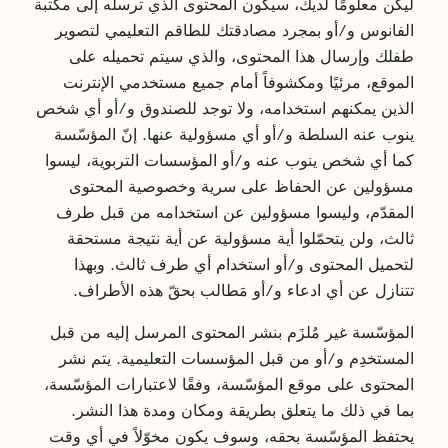
ليكن معلومًا لديك، سيكون المحتوى الذي ترسله إلى مكتبة
الفانوس و/أو بمجرد مصادقتك للطاقم التعليمي لتصوير
طفلك وإرسال هذا المحتوى، والذي سيتم تحميله على
الموقع، مرئيًا ومكشوفاً أمام جميع مستخدمي الإنترنت
الذين يمكنهم استخدامه، ولا توجد للصندوق و/أو أي شخص
ينوب عنه السلطة و/أو أي مسؤولية عنها. إنّ المؤسّسة
كما أي شخص ينوب عنه و/أو المؤسسات التربوية، ليسوا
مسؤولين عن الحفاظ على سرية وخصوصية المحتوى
المقدّم، وليسوا مسؤولين عن استخدامه من قبل طرف
ثالث، ولن يتحمّلوا أية مسؤولية عن أية نتيجة مستحقة
لتحميل المحتوى و/أو استخدام أي طرف ثالث. وبهذا
تتنازل عن أي ادعاء و/أو مَطالب بحقّ هذه الأطراف.
المؤسّسة غير مُلزَم بنشر المحتوى المرسل إليه من قبل
المستخدِم و/أو من قبل المؤسسات التعليمية. يتم نشر
المحتوى على موقع المؤسّسة، وفقًا لاعتبارات المؤسّسة،
بما في ذلك ما يتعلق بطريقة ومكان ومدة هذا النشر.
يحتفظ المؤسّسة بحقه، وسوف يكون مخوّلاً في أي وقت