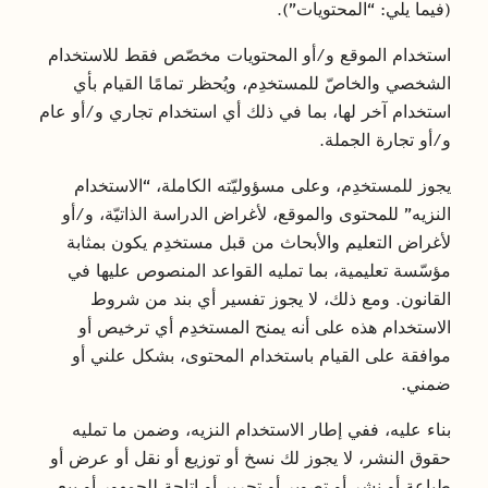
(فيما يلي: “المحتويات”).
استخدام الموقع و/أو المحتويات مخصّص فقط للاستخدام
الشخصي والخاصّ للمستخدِم، ويُحظر تمامًا القيام بأي
استخدام آخر لها، بما في ذلك أي استخدام تجاري و/أو عام
و/أو تجارة الجملة.
يجوز للمستخدِم، وعلى مسؤوليّته الكاملة، “الاستخدام
النزيه” للمحتوى والموقع، لأغراض الدراسة الذاتيّة، و/أو
لأغراض التعليم والأبحاث من قبل مستخدِم يكون بمثابة
مؤسّسة تعليمية، بما تمليه القواعد المنصوص عليها في
القانون. ومع ذلك، لا يجوز تفسير أي بند من شروط
الاستخدام هذه على أنه يمنح المستخدِم أي ترخيص أو
موافقة على القيام باستخدام المحتوى، بشكل علني أو
ضمني.
بناء عليه، ففي إطار الاستخدام النزيه، وضمن ما تمليه
حقوق النشر، لا يجوز لك نسخ أو توزيع أو نقل أو عرض أو
طباعة أو نشر أو تصوير أو تحرير أو إتاحة للجمهور أو بيع