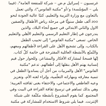
غرنسبون – إسرائيل م.ض – شركة للمنفعة العامة”، (فيما
يلي – المؤسّسة) و/أو “مكتبة الفانوس”)، والتي تعمل
بالتعاون مع وزارة التربية والتعليم، كتبًا عالية الجودة لنحو
200 ألف طفل سنويًّا في مرحلة رياض الأطفال والصفين
الاول والثاني الابتدائي في جميع أنحاء البلاد، والذين
يندرجون في إطار التعليم الرسمي والتعليم الأهلي والتعليم
الخاص. تسعى “مكتبة الفانوس” إلى تحبيب الطفل
بالكتاب، وإلى تشجيع الأهل على القراءة لأطفالهم ومعهم،
والتّمتّع بالأنشطة العائلية المقترحة في خاتمة كلّ كتاب.
إنّها فسحةٌ لمشاركة الأفكار والمشاعر، وللحوار حول قيم
إنسانية يهتم الأهل بنقلها إلى أطفالهم. تدعم “مكتبة
الفانوس” الأهل والمربيات من أجل أن يساندوا الطفل في
تنمية معارفه ومهاراته التعلّمية، وإثراء لغته الأم، وتعزيز
وعيه العاطفي والاجتماعي، والاحتفاء بغنى ثقافته العربية؛
وهي بذلك تساهم في ترسيخ ثقافة القراءة في البيت وفي
المجتمع. كما يقوم المشروع بأنشطة مكثّفة على شبكة
الإنترنت. فيما يلي شروط الاستخدام للمشاركة في مكتبة