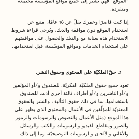
“الموقع” فهي تشير إلى جميع مواقع المؤسّسة مجتمعة
ومنفردة.
إذا كنت قاصرًا وعمرك يقلّ عن 18 عامًا، امتنع عن
استخدام الموقع دون موافقة والديك، ويُرجى قراءة شروط
الاستخدام هذه بعناية مع والديك والحصول على موافقتهم
على استخدام الخدمات ومواقع المؤسّسة، قبل استخدامها.
حقّ الملكيّة على المحتوى وحقوق النشر:
تعود جميع حقوق الملكيّة الفكريّة، للصندوق و/أو المؤلفين
و/أو الناشرين و/أو أطراف ثالثة أخرى أذنت للصندوق
باستخدامها، بما في ذلك حقوق التأليف والنشر والحقوق
المعنويّة للمؤلّفين في الأعمال والمحتوى الذي يظهر على
هذا الموقع (مثل الأعمال والنصوص والرسومات والرموز
والصور ومقاطع الفيديو والرسومات والكتب والرسائل
والأغاني والألحان والرسومات التوضيحيّة، وما إلى ذلك