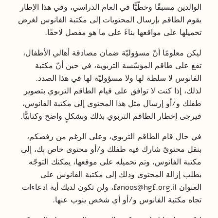
الوالدين مسبقًا وخطّيًّا في العام الدراسي، وفي هذا الإطار
يقوم الطاقم بإرسال المحتويات إلى مكتبة الفانوس لغرض
تحميلها على مواقعها بناءً على ما هو مفصل لاحقًا.
ليكن معلومًا أنّ مسؤوليّة ضمان مصادقة أهالي الأطفال،
تقع على طاقم المؤسّسة التربوية، في حين أنّ مكتبة
الفانوس لا سلطة لها ولا مسؤوليّة لها في هذا الصدد.
لذلك، إذا كنت لا توافق على قيام الطاقم التربوي بتصوير
طفلك و/أو إرسال مثل هذا المحتوى إلى مكتبة الفانوس،
فيرجى إخطار الطاقم التربوي بذلك وبشكلٍ واضح وكتابيًّا.
في حال قام الطاقم التربوي، وعلى الرغم من رفضكم،
بنقل محتوىً شارك فيه طفلك و/أو محتوى خاص بك، إلى
مكتبة الفانوس، وتم تحميله على موقعها، يمكنك التوجّه
بطلب إزالة المحتوى وذلك إلى مكتبة الفانوس على
العنوان
fanoos@hgf.org.il
، ولن تكون لديك أية ادعاءات
تجاه مكتبة الفانوس و/أو أي شخص ينوب عنها.