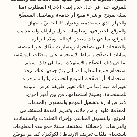
للموقع، حتى في حال عدم إتمام الإجراء المطلوب (مثل
تعبئة نموذج أو شراء منتج أو خدمة)، وتفاصيل المتصفّح
والجهاز الذي تستخدمه، وعنوان IP الخاصّ بالجهاز،
والموقع الجغرافي، ومعلومات حول زياراتك واستخدامك
للموقع، بما في ذلك مصدر الإحالة، ومدّة الزيارة،
والصفحات التي تصفّحتها، ومسارات تنقّلك عبر المنصة،
وبيانات التصفّح، وأنماط الاستخدام على منصّات المؤسّسة،
بما في ذلك التصفّح والاستهلاك، وما إلى ذلك. سيتم
استخدام جميع المعلومات التي يتمّ جمعها عنك نتيجة
استخدامك أو تصفّحك للموقع لتحسينه وإثرائه وإجراء
تغييرات فيه (بما في ذلك تغيير طريقة عرض الموقع
للمستخدم)، وسيتمّ استخدامها، من بين أمور أخرى،
لأغراض إدارة وتشغيل الموقع والمحتوى والخدمات
المقدّمة عليه أو من خلاله، وتقديم الخدمة لمستخدمي
الموقع، والتسويق المباشر، وإجراء التحليلات والاستبيانات
والدراسات الإحصائيّة المختلفة. سيتمّ جمع هذه المعلومات
باستخدام ملفّات تعريف الارتباط (الكوكيز)، كما هو موضّح