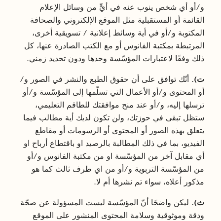
و/أو أي شخص ينوب عنه في أيٍّ من وسائل الإعلام
القائمة أو المستقبلية مثل الموقع الإلكتروني والصحافة
المكتوبة و/أو في أية وسائط إعلانية / تسويقية أخرى،
المرتبطة بمكتبة الفانوس أو مع الكتب الصادرة عنها، كل
ذلك وفقًا لاعتبارات المؤسّسة وحدها ودون تحديد زمني.
ت).
أنّك توافق على أن حقوق الطبع والنشر في الصور و/
أو المحتوى و/أو الأعمال التي تسلّمها إلى المؤسّسة و/أو
ترسلها إليه، و/أو عند منح موافقتك للطاقم التعليمي،
ستظل تبقى في حوزتك، ولن تكون لديك أية مطالب فيما
يتعلق بهذه الصور أو المحتوى أو الرسومات أو مقاطع
الفيديو، بما في ذلك المطالبة بالرصيد او باقتطاع أرباح او
أي مقابل آخر من المؤسّسة او من مكتبة الفانوس و/أو
من المؤسّسة التربوية و/أو من اي طرف ثالث كما هو
مذكور أعلاه، سواء تم نشرها أم لا.
ث).
ليكن واضحًا أنّ المؤسّسة ليست المسؤولة عن صحّة
ودقة وموثوقية وسلامة المحتوى المنشور على الموقع