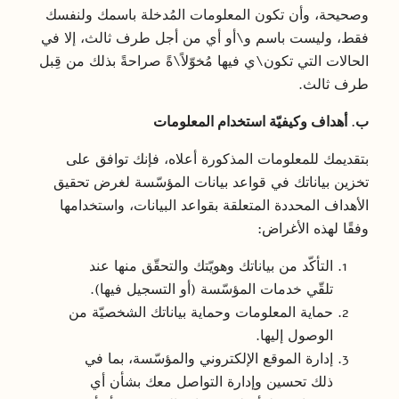
وصحيحة، وأن تكون المعلومات المُدخلة باسمك ولنفسك
فقط، وليست باسم و\أو أي من أجل طرف ثالث، إلا في
الحالات التي تكون\ي فيها مُخوّلاً\ةً صراحةً بذلك من قِبل
طرف ثالث.
ب. أهداف وكيفيّة استخدام المعلومات
بتقديمك للمعلومات المذكورة أعلاه، فإنك توافق على
تخزين بياناتك في قواعد بيانات المؤسّسة لغرض تحقيق
الأهداف المحددة المتعلقة بقواعد البيانات، واستخدامها
وفقًا لهذه الأغراض:
التأكّد من بياناتك وهويّتك والتحقّق منها عند
تلقّي خدمات المؤسّسة (أو التسجيل فيها).
حماية المعلومات وحماية بياناتك الشخصيّة من
الوصول إليها.
إدارة الموقع الإلكتروني والمؤسّسة، بما في
ذلك تحسين وإدارة التواصل معك بشأن أي