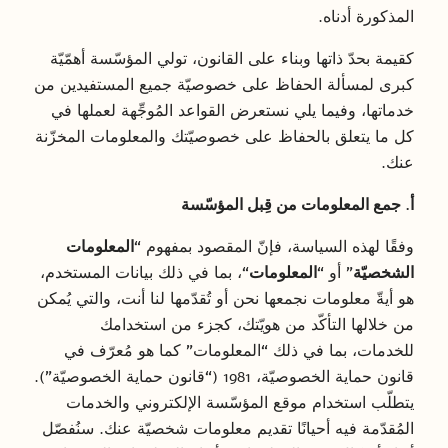
المذكورة أدناه.
كقيمة بحدّ ذاتها وبناء على القانون، تولي المؤسّسة أهمّيّة
كبرى لمسألة الحفاظ على خصوصيّة جميع المستفيدين من
خدماتها، وفيما يلي نستعرض القواعد المُوجِّهة لعملها في
كل ما يتعلق بالحفاظ على خصوصيّتك والمعلومات المخزّنة
عنك.
أ. جمع المعلومات من قِبل المؤسّسة
وفقًا لهذه السياسة، فإنّ المقصود بمفهوم “
المعلومات
الشخصيّة
” أو “
المعلومات
“، بما في ذلك بيانات المستخدم،
هو أيةّ معلومات نجمعها نحن أو تُقدّمها لنا أنت، والتي يُمكن
من خلالها التأكّد من هويّتك، كجزء من استخدامك
للخدمات، بما في ذلك “المعلومات” كما هو مُعرّف في
قانون حماية الخصوصيّة، 1981 (“قانون حماية الخصوصيّة”).
يتطلّب استخدام موقع المؤسّسة الإلكتروني والخدمات
المُقدّمة فيه أحيانًا تقديم معلومات شخصيّة عنك. سنُفصّل