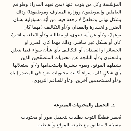
المؤسّسة وكل من ينوب عنها (بمن فيهم المدراء وطواقم
العاملين والموظفون ووزارة المعارف وموظفوها) وذلك
بشكل نهائي وقطعيٍّ لا رجعة فيه، من أيّة مسؤولية بشأن
الضرر والخسارة والفقدان و/أو التكاليف (مهما كان
نوعها)، و/أو عن أية دعوى، او مطالبة و/أو ادّعاء، مباشرةً
كان أو بشكل غير مباشر، وذلك مهما كان الضرر او
الخسائر او الفقدان، أو التكاليف بأي شأن سواء فيما يتعلق
بالمحتوى و/أو الناتجة عن محتويات المتصفّحين الذين
يشملهم الموقع، وبقوم بنشرها واستخدامها و/أو استغلالها
بأي شكلٍ كان، سواء أكانت محتويات تعود في المصدر إليك
و/أو لمستخدمين آخرين، و/أو للطاقم التربوي.
التحميل والمحتويات الممنوعة
يُحظر قطعيًّا التوجه بطلبات لتحميل صور أو محتويات
مسيئة لا تتطابق مع طبيعة الموقع وأنشطته.