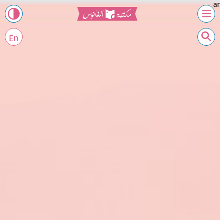
ar
En