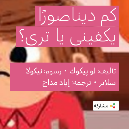
كم
ديناصورًا
يكفيني
يا
ترى؟
تأليف:
لو پيكوك
• رسوم:
نيكولا
سلاتر
• ترجمة:
إياد مداح
مشاركة