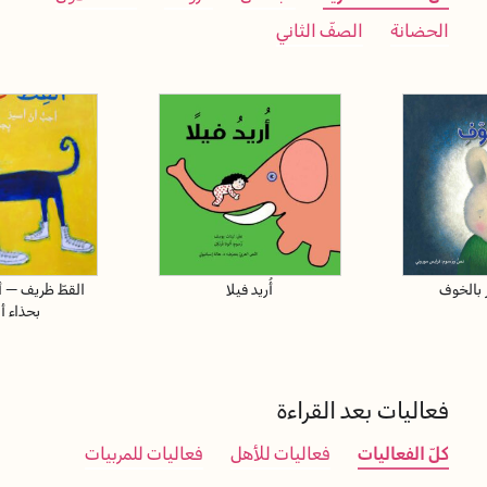
الحضانة
الصفّ الثاني
 بالخوف
أُريد فيلا
القطّ ظريف – أ
بحذاء 
فعاليات بعد القراءة
كلّ الفعاليات
فعاليات للأهل
فعاليات للمربيات