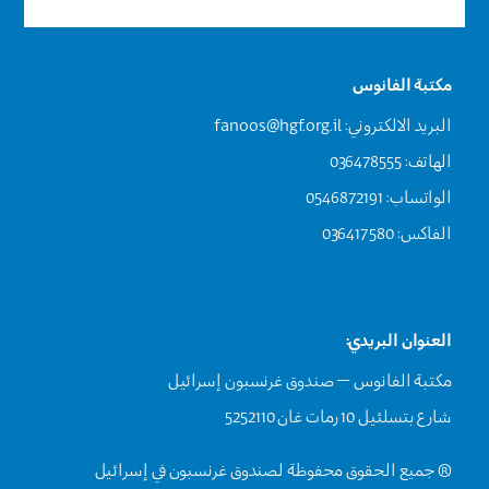
مكتبة الفانوس
البريد الالكتروني:
fanoos@hgf.org.il
الهاتف: 036478555
الواتساب: 0546872191
الفاكس: 036417580
العنوان البريدي:
مكتبة الفانوس – صندوق غرنسبون إسرائيل
شارع بتسلئيل 10 رمات غان 5252110
® جميع الحقوق محفوظة لصندوق غرنسبون في إسرائيل