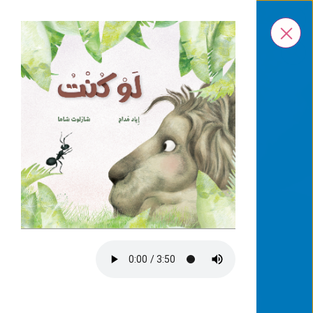
ar
En