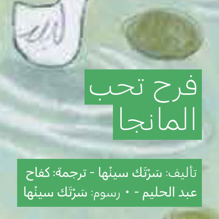
فرح
تحب
المانجا
تأليف:
سَرْتَك سينْها - ترجمة: كفاح
عبد الحليم -
• رسوم:
سَرْتَك سينْها