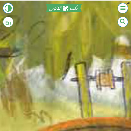
ar
En