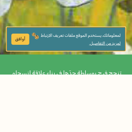
لمعلوماتك، يستخدم الموقع ملفات تعريف الارتباط
أوافق
لمزيد من التفاصيل.
تنجح فرح بوساطة جدّها في بناء علاقة انسجام
وتقدير للشجرة وللطبيعة كلّها. يشجّع الكتاب
الطفل على رؤية الأمور من وجهات نظر مختلفة،
ويعزّز قدرته على حلّ المشكلات.
مواضيع الكتاب:
الأجداد
الإنبات والزراعة
الطبيعة والبيئة