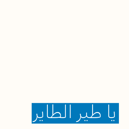
يا
طير
الطاير