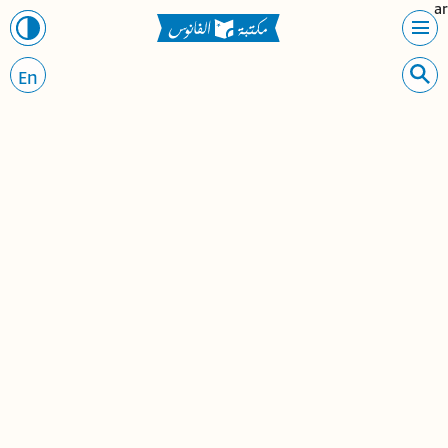
ar
En