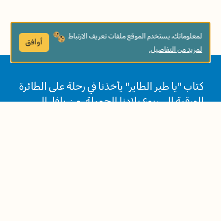
لمعلوماتك، يستخدم الموقع ملفات تعريف الارتباط
أوافق
لمزيد من التفاصيل.
كتاب "يا طير الطاير" يأخذنا في رحلة على الطائرة
الورقية إلى ربوع بلادنا الجميلة، من يافا، إلى
حيفا، إلى الجليل والقدس والنقب، ويعرّفنا على
معالمها الثقافية والعمرانية المميّزة. يتضمّن
الكتاب فعاليات ممتعة تثقّف الأطفال
وتكشفهم على أماكن جديدة وتعزّز شعورهم
بالانتماء للبلد والمكان.
مواضيع الكتاب: