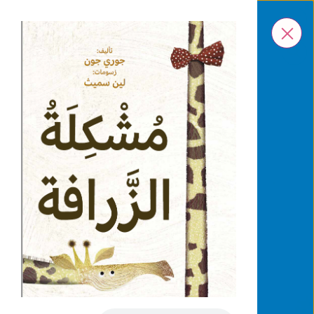
ar
En