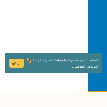
لمعلوماتك، يستخدم الموقع ملفات تعريف الارتباط
أوافق
لمزيد من التفاصيل.
الزّرافة فافا لا تعجبها رقبتها الطّويلة والمطّاطة
والمزركشة، حتّى تلتقي بسلحوف الّذي يُريها
فوائد طول رقبتها مقابل قصر رقبته. يدعم