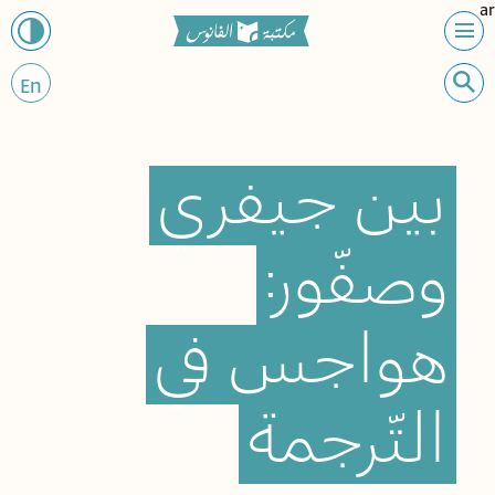
ar
En
بين
جيفري
وصفّور:
هواجس
في
التّرجمة