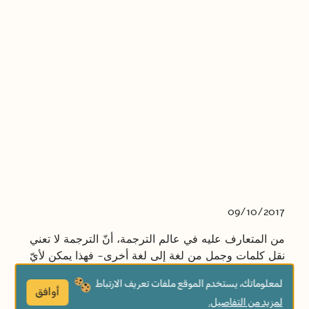
09/10/2017
من المتعارف عليه في عالم الترجمة، أنّ الترجمة لا تعني
نقل كلمات وجمل من لغة إلى لغة أخرى- فهذا يمكن لأيّ
قاموس أو "غوغل ترانسليت" أن يفعله. الترجمة في
لمعلوماتك، يستخدم الموقع ملفات تعريف الارتباط
أساسها عملية إعادة كتابة تهدف لنقل روح النصّ وأهدافه
أوافق
لمزيد من التفاصيل.
ومضامينه بصياغات لغة الهدف، حتى لو كان ذلك يعني