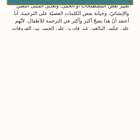
تغيير بعض المصطلحات أو الجمل، وتعديل المبنى النصيّ
والإنشائيّ، وخيانة بعض الكلمات العصيّة على الترجمة. أنا
أعتقد أنّ هذا يصحّ أكثر وأكثر في الترجمة للأطفال، لأنّهم
على عكس البالغين غير قادرين على الجسر بين الفروقات
اللغويّة أو الثقافيّة، والتكهّن بما تعنيه هذه الصياغة مقارنة
بلغة الأصل، وبالتالي يجب على النصّ المترجم أن يصل
إليهم متغلّبًا على وَساطة اللغة، ومتجاوزًا الفروقات
الثقافيّة التي قد تمنعه من فهم القصة أو هضمها والتفاعل
معها.
وهكذا، حاولت في ترجمة قصّة "
على مهلك يا صَفّور
"
(النص الأصليّ بعنوان Oh Dear, Geoffry! لجيما أونيل)،
أن أحافظ على إيقاع النصّ، بسجعه وموسيقاه، من دون
أن أنتج نصًّا منتحلًا، مزيّفًا، ينقل النص الأصليّ بحذافيره
ولكنه سيخسر كونه نصًّا عربيًا متماسكًا.
في البداية كان يجب تغيير اسم الزرافة: فاسم جوفري لن
يكون قريبًا من الطفل(ة) العربيّ(ة) بأيّ حال من الأحوال.