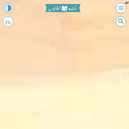
ar
En