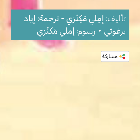
تأليف:
إمِلي مَكِنْزي - ترجمة: إياد
برغوثي
• رسوم:
إمِلي مَكِنْزي
مشاركة