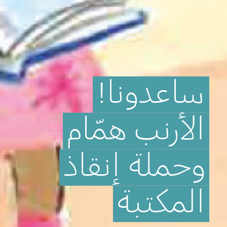
ساعدونا!
الأرنب
همّام
وحملة
إنقاذ
المكتبة