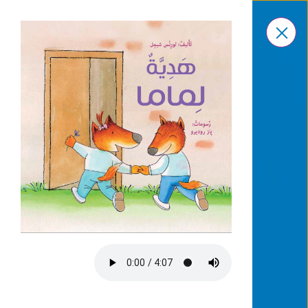
ar
En