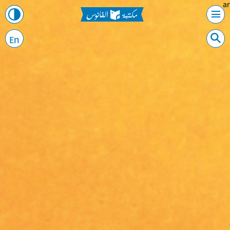
ar
En