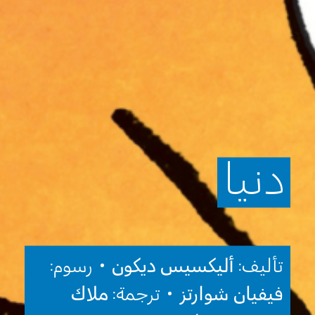
دنيا
تأليف:
أليكسيس ديكون
• رسوم:
فيفيان شوارتز
• ترجمة:
ملاك