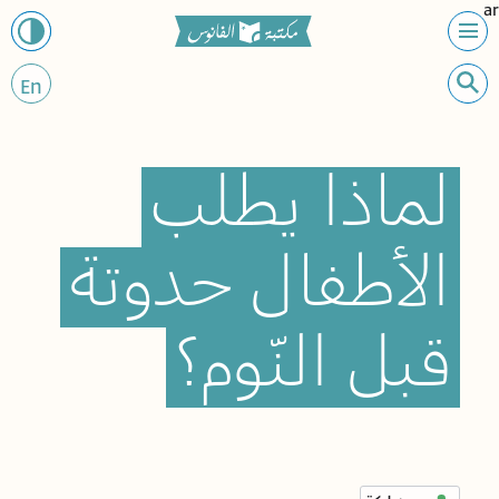
ar
En
لماذا
يطلب
الأطفال
حدوتة
قبل
النّوم؟