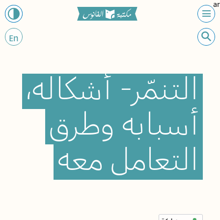
ar
En
التنمّر-
أشكاله،
أسبابه
وطرق
التعامل
معه