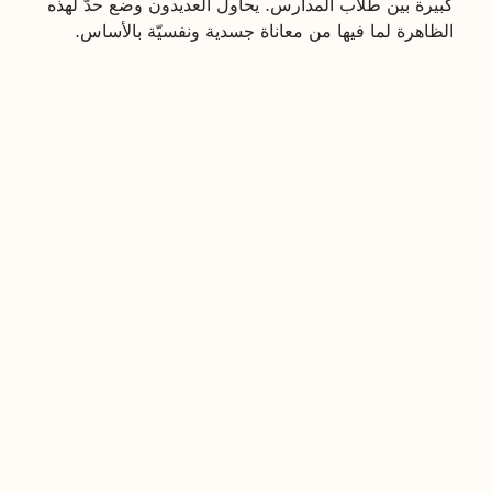
كبيرة بين طلّاب المدارس. يحاول العديدون وضع حدّ لهذه
الظاهرة لما فيها من معاناة جسدية ونفسيّة بالأساس.
ما هو التنمّر؟
هذا التعريف يحمل في طيّاته شكلَي التنمّر الأساسيّين
اللذين يعاني منهما الطالب أو الفرد. التصرّف العدواني
الذي يمارسه الطرف الأقوى قد يكون
جسديّا
؛ كالمضايقات
الجسدية الفردية والجماعية التي تصل أحيانا الى مستويات
خطرة من الاصابات، أو
نفسيّا
؛ كاستعمال الالفاظ المؤذية
والمقلّلة من احترام الفرد، أو استبعاد الآخر اجتماعيا
وعزله عن المجموعة.
لماذا مهمّ الانتباه الى هذه الظاهرة؟
تأثير ظاهرة التنمّر على الفرد لا يستهان به، فهو يمسّ
بالتّطوّر النّفسي لديه، وقد يمتدّ لسنوات طويلة، دون أن
يظهر واضحًا على شخصيّة الفرد.