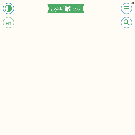
ar
En