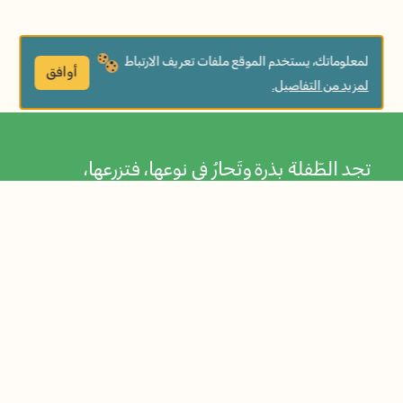
لمعلوماتك، يستخدم الموقع ملفات تعريف الارتباط
أوافق
لمزيد من التفاصيل.
تجد الطّفلة بذرة وتَحارُ في نوعها، فتزرعها،
وتعتني بها سويًّا مع صديقيها العصفور والقطّة.
حين يأتي الصّيف، وتُزهر النّبتة، ينكشف السِّرّ!
حكاية عن علاقة الاهتمام والعطاء بين الطّفل
والطّبيعة.
مواضيع الكتاب:
الإنبات والزراعة
الطبيعة والبيئة
المثابرة