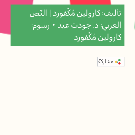
تأليف:
كارولين مُكْفورد | النّص
العربي: د. جودت عيد
• رسوم:
كارولين مُكْفورد
مشاركة