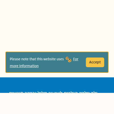
Please note that this website uses
For
Accept
more information
ילד וילדה הולכים לשיעור חליל ובדרך פוגשים
בתהלוכה ומצטרפים אליה. מי יחליף אותם
בנגינה? הסַפָּר שמנגן במסרק. ומי יחליף את