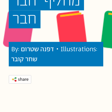
מחליף
חבר
חבר
• Illustrations:
דפנה שטרום
By:
שחר קובר
share