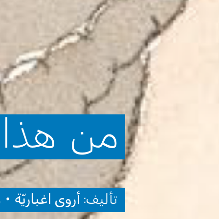
من
هذا؟
تأليف:
أروى اغباريّة
• 