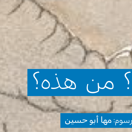
من
هذه؟
رسوم:
مها أبو حسين