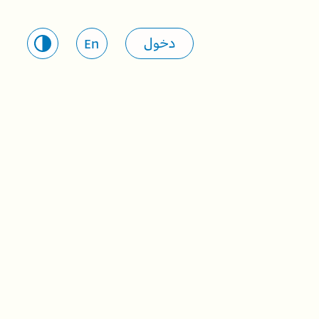
دخول
En