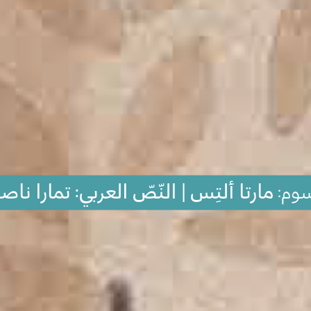
سوم:
مارتا ألتِس | النّصّ العربي: تمارا ناصر