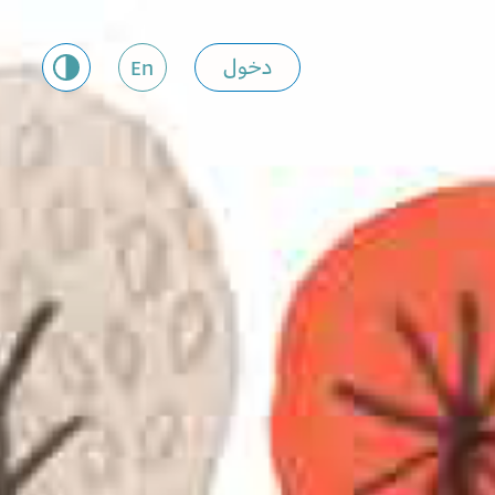
دخول
En