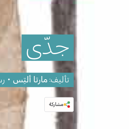
جدّي
تأليف:
مارتا ألتِس
• ر
مشاركة