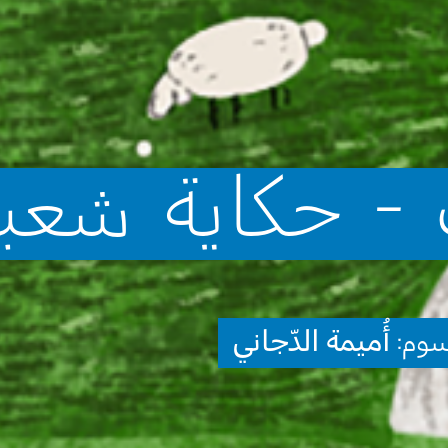
-
حكاية
شعبي
سوم:
أُميمة الدّجاني