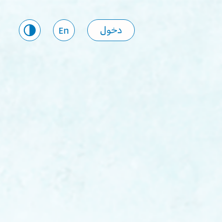
دخول
En