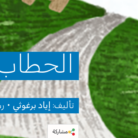
الحطاب
تأليف:
إياد برغوثي
• ر
مشاركة