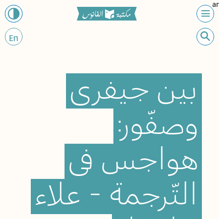
ar
En
بين
جيفري
وصفّور:
هواجس
في
التّرجمة
-
علاء