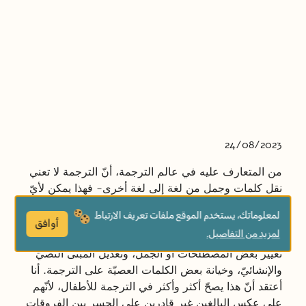
24/08/2023
من المتعارف عليه في عالم الترجمة، أنّ الترجمة لا تعني
نقل كلمات وجمل من لغة إلى لغة أخرى- فهذا يمكن لأيّ
قاموس أو “غوغل ترانسليت” أن يفعله. الترجمة في
لمعلوماتك، يستخدم الموقع ملفات تعريف الارتباط
أساسها عملية إعادة كتابة تهدف لنقل روح النصّ وأهدافه
أوافق
لمزيد من التفاصيل.
ومضامينه بصياغات لغة الهدف، حتى لو كان ذلك يعني
تغيير بعض المصطلحات أو الجمل، وتعديل المبنى النصيّ
والإنشائيّ، وخيانة بعض الكلمات العصيّة على الترجمة. أنا
أعتقد أنّ هذا يصحّ أكثر وأكثر في الترجمة للأطفال، لأنّهم
على عكس البالغين غير قادرين على الجسر بين الفروقات