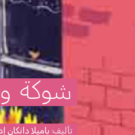
شوكة
و
تأليف:
باميلا دانكان إد