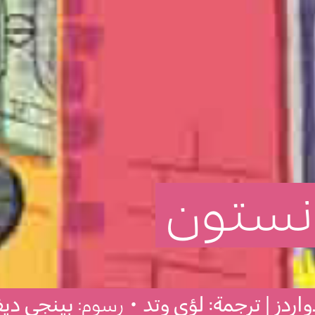
نستون
واردز | ترجمة: لؤي وتد
• رسوم:
بينجي دي