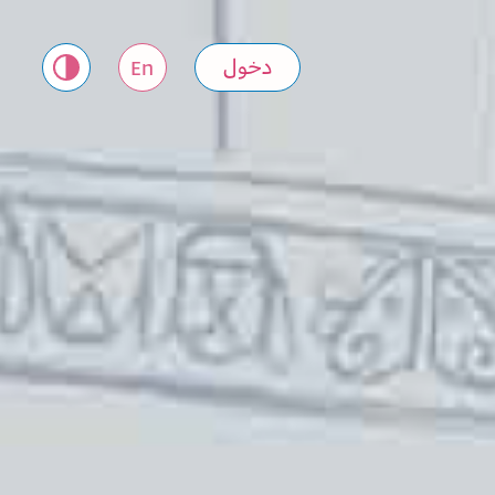
دخول
En