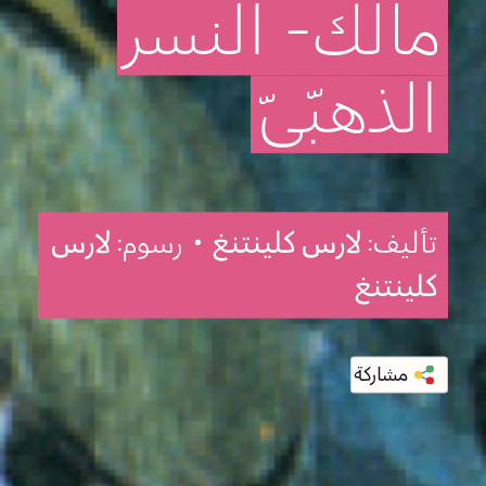
مالك-
النسر
الذهبّيّ
تأليف:
لارس كلينتنغ
• رسوم:
لارس
كلينتنغ
مشاركة