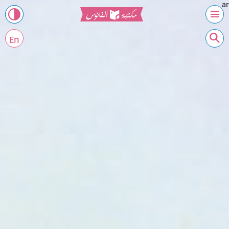
ar
En