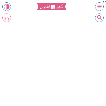
ar
En