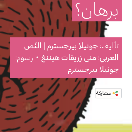
برهان؟
تأليف:
جونيلا بيرجسترم | النّص
العربي: منى زريقات هيننغ
• رسوم:
جونيلا بيرجسترم
مشاركة