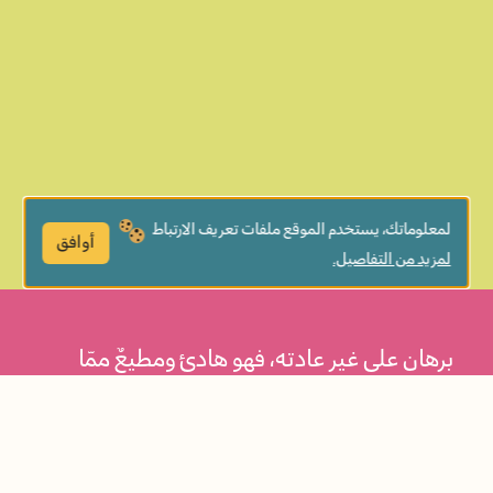
لمعلوماتك، يستخدم الموقع ملفات تعريف الارتباط
أوافق
لمزيد من التفاصيل.
برهان على غير عادته، فهو هادئ ومطيعٌ ممّا
يقلق والده، فما السّبب؟ قصّة نختتم بها السنّة
لتساند الطّفل في مخاوفه عند الانتقال من
البستان إلى الصّف الأوّل.