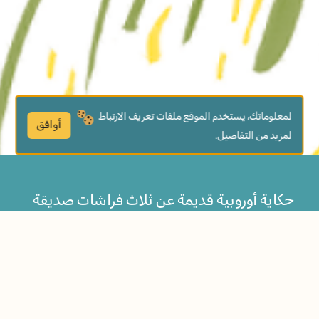
لمعلوماتك، يستخدم الموقع ملفات تعريف الارتباط
أوافق
لمزيد من التفاصيل.
حكاية أوروبية قديمة عن ثلاث فراشات صديقة
تطلب من الزّهور الاحتماء بها من سيل المطر،
وتأبى أن تفترق. قصّة عن الصّداقة والتّضامن في
أوقات الشّدة.
مواضيع الكتاب: