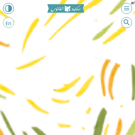
ar
En