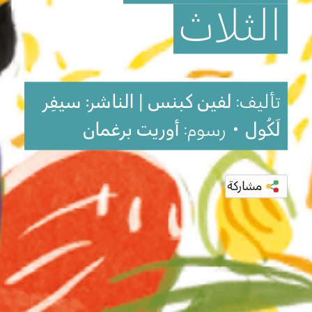
الثلاث
تأليف:
لفين كبنس | الناشر: سيفِر
لَكُول
• رسوم:
أوريت برغمان
مشاركة