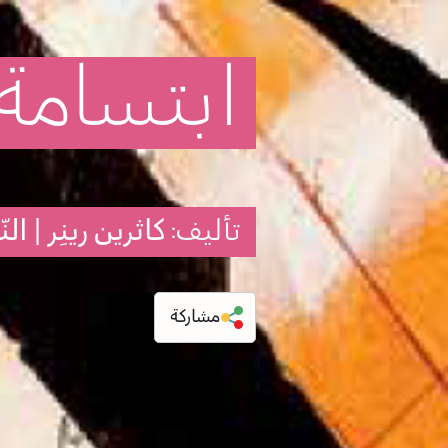
ابتسامة
تأليف:
كاثرين رينِر | ا
مشاركة