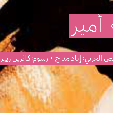
أمير
لنّص العربي: إياد مداح
• رسوم:
كاثرين رينِر