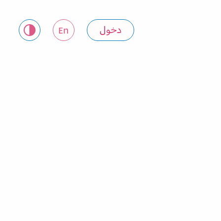
دخول
En