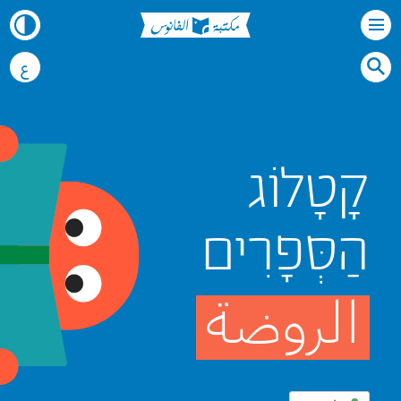
ع
קָטָלוֹג
הַסְּפָרִים
الروضة