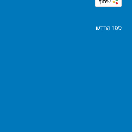
שִׁיתּוּף
סֵפֶר הַחֹדֶשׁ