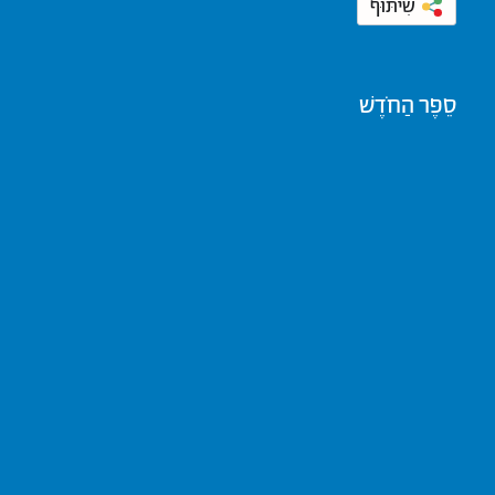
שִׁיתּוּף
סֵפֶר הַחֹדֶשׁ