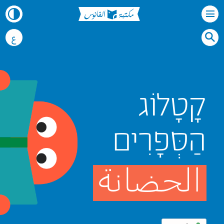
ع
קָטָלוֹג
הַסְּפָרִים
الحضانة